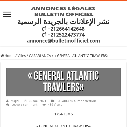
نشر الإعلانات بالجريدة الرسمية
+212664142648
+212522473774
annonce@bulletinofficiel.com
Home
/
Villes
/
CASABLANCA
/
« GENERAL ATLANTIC TRAWLERS»
« GENERAL ATLANTIC
TRAWLERS»
Majid
26 mai 2021
CASABLANCA
,
modification
Leave a comment
439 Views
1754-13M5
« GENERAL ATLANTIC TRAWLERS»