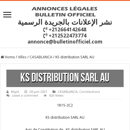
نشر الإعلانات بالجريدة الرسمية
+212664142648
+212522473774
annonce@bulletinofficiel.com
Home
/
Villes
/
CASABLANCA
/
KS distribution SARL AU
KS distribution SARL AU
Majid
28 juin 2021
CASABLANCA
,
Constitutions
Leave a comment
426 Views
1815-2C2
KS distribution SARL AU
Avis de Constitution de KS distribution SARL AU