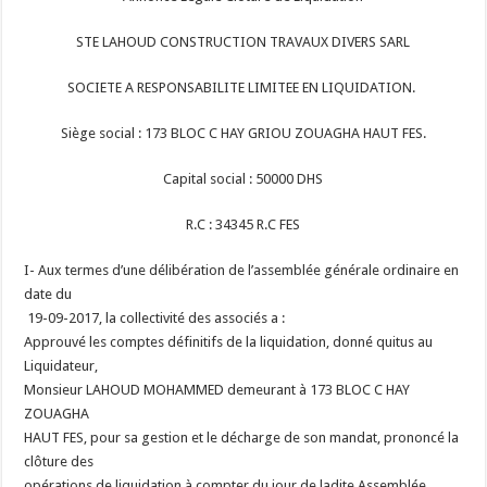
STE LAHOUD CONSTRUCTION TRAVAUX DIVERS SARL
SOCIETE A RESPONSABILITE LIMITEE EN LIQUIDATION.
Siège social : 173 BLOC C HAY GRIOU ZOUAGHA HAUT FES.
Capital social : 50000 DHS
R.C : 34345 R.C FES
I- Aux termes d’une délibération de l’assemblée générale ordinaire en
date du
19-09-2017, la collectivité des associés a :
Approuvé les comptes définitifs de la liquidation, donné quitus au
Liquidateur,
Monsieur LAHOUD MOHAMMED demeurant à 173 BLOC C HAY
ZOUAGHA
HAUT FES, pour sa gestion et le décharge de son mandat, prononcé la
clôture des
opérations de liquidation à compter du jour de ladite Assemblée.