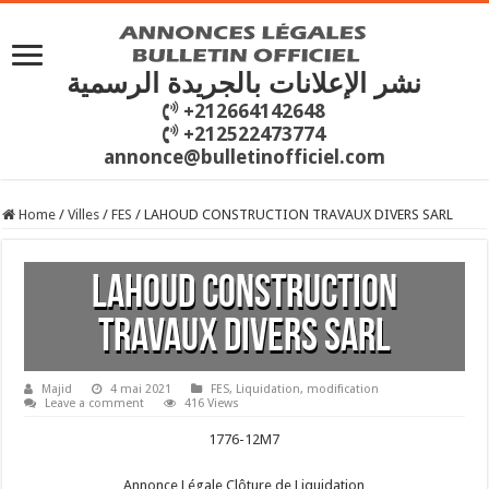
نشر الإعلانات بالجريدة الرسمية
+212664142648
+212522473774
annonce@bulletinofficiel.com
Home
/
Villes
/
FES
/
LAHOUD CONSTRUCTION TRAVAUX DIVERS SARL
LAHOUD CONSTRUCTION
TRAVAUX DIVERS SARL
Majid
4 mai 2021
FES
,
Liquidation
,
modification
Leave a comment
416 Views
1776-12M7
Annonce Légale Clôture de Liquidation