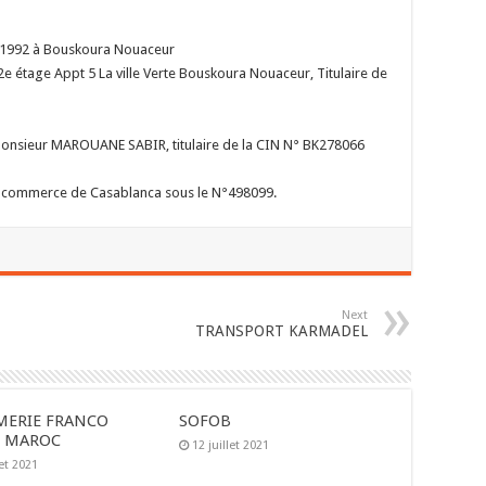
e 1992 à Bouskoura Nouaceur
e étage Appt 5 La ville Verte Bouskoura Nouaceur, Titulaire de
e Monsieur MAROUANE SABIR, titulaire de la CIN N° BK278066
de commerce de Casablanca sous le N°498099.
Next
TRANSPORT KARMADEL
MERIE FRANCO
SOFOB
E MAROC
12 juillet 2021
let 2021