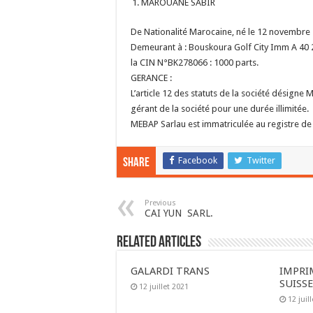
MAROUANE SABIR
De Nationalité Marocaine, né le 12 novembr
Demeurant à : Bouskoura Golf City Imm A 40 2
la CIN N°BK278066 : 1000 parts.
GERANCE :
L’article 12 des statuts de la société désign
gérant de la société pour une durée illimitée.
MEBAP Sarlau est immatriculée au registre 
Facebook
Twitter
Share
Previous
CAI YUN SARL.
Related Articles
GALARDI TRANS
IMPRI
SUISS
12 juillet 2021
12 juil