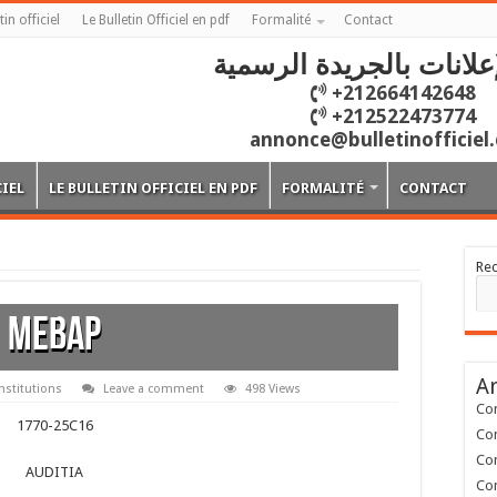
tin officiel
Le Bulletin Officiel en pdf
Formalité
Contact
علانات بالجريدة الرسمية
+212664142648
+212522473774
annonce@bulletinofficiel
CIEL
LE BULLETIN OFFICIEL EN PDF
FORMALITÉ
CONTACT
Re
MEBAP
Ar
nstitutions
Leave a comment
498 Views
Con
1770-25C16
Con
Con
AUDITIA
Con