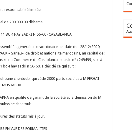
Con
 a responsabilité limitée
tal de 200 000,00 dirhams
C
Auc
UE 11 BC 4 HAY SADRI N 56-60 -CASABLANCA
assemblée générale extraordinaire, en date du : 28/12/2020,
ACK – Sarlau», de droit et nationalité marocains, au capital de :
istre du Commerce de Casablanca, sous le n° : 249499, sise à
 bc 4 hay sadri n 56-60, a décidé ce qui suit :
ouhssine chentoubi qui céde 2000 parts sociales à M FERHAT
MUSTAPHA ….
HA en qualité de gérant de la société et la démission du M
ouhssine chentoubi
ures des statuts mis à jour.
RS EN VUE DES FORMALITES