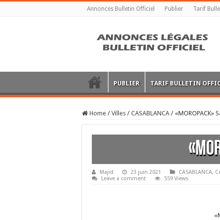
Annonces Bulletin Officiel
Publier
Tarif Bulle
PUBLIER
TARIF BULLETIN OFFI
Home
/
Villes
/
CASABLANCA
/
«MOROPACK» Sa
«MOR
Majid
23 juin 2021
CASABLANCA
,
C
Leave a comment
559 Views
«