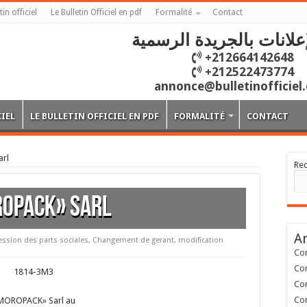
tin officiel
Le Bulletin Officiel en pdf
Formalité
Contact
علانات بالجريدة الرسمية
+212664142648
+212522473774
annonce@bulletinofficiel
CIEL
LE BULLETIN OFFICIEL EN PDF
FORMALITÉ
CONTACT
rl
Re
OPACK» Sarl
Ar
ession des parts sociales
,
Changement de gerant
,
modification
Con
Con
1814-3M3
Con
Con
MOROPACK» Sarl au