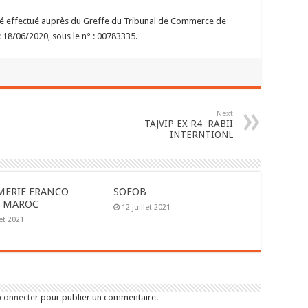
té effectué auprès du Greffe du Tribunal de Commerce de
: 18/06/2020, sous le n° : 00783335.
Next
TAJVIP EX R4 RABII
INTERNTIONL
MERIE FRANCO
SOFOB
E MAROC
12 juillet 2021
let 2021
 connecter
pour publier un commentaire.