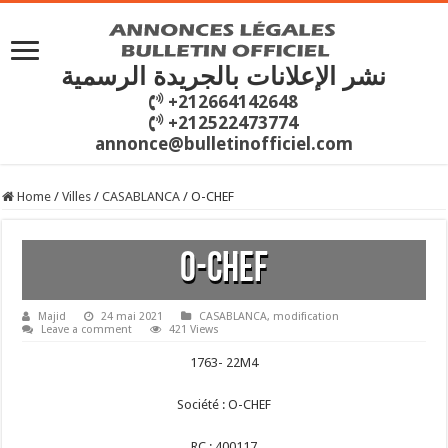
نشر الإعلانات بالجريدة الرسمية
+212664142648
+212522473774
annonce@bulletinofficiel.com
Home
/
Villes
/
CASABLANCA
/
O-CHEF
O-CHEF
Majid
24 mai 2021
CASABLANCA
,
modification
Leave a comment
421 Views
1763- 22M4
Société : O-CHEF
RC : 400117