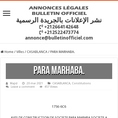
نشر الإعلانات بالجريدة الرسمية
+212664142648
+212522473774
annonce@bulletinofficiel.com
Home
/
Villes
/
CASABLANCA
/
PARA MARHABA.
PARA MARHABA.
Majid
20 mai 2021
CASABLANCA
,
Constitutions
Leave a comment
457 Views
1756-6C6
AVIS DE CONSTRUCTION DE SOCIETE PARA MARHBA SOCIETE A