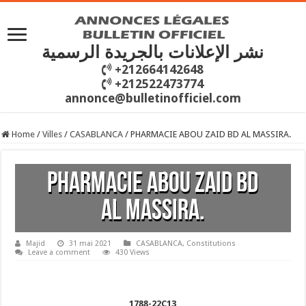
نشر الإعلانات بالجريدة الرسمية
+212664142648
+212522473774
annonce@bulletinofficiel.com
Home
/
Villes
/
CASABLANCA
/
PHARMACIE ABOU ZAID BD AL MASSIRA.
PHARMACIE ABOU ZAID BD
AL MASSIRA.
Majid
31 mai 2021
CASABLANCA
,
Constitutions
Leave a comment
430 Views
1788-22C13