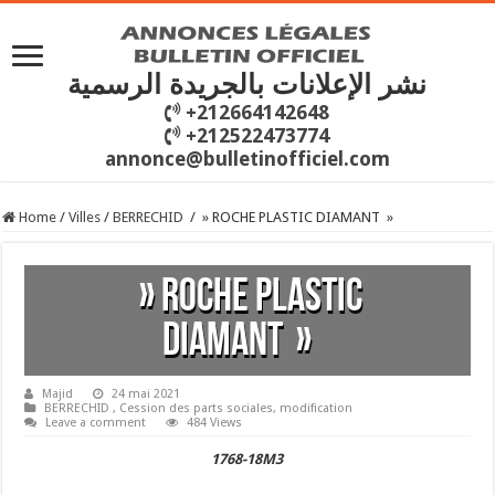
نشر الإعلانات بالجريدة الرسمية
+212664142648
+212522473774
annonce@bulletinofficiel.com
Home
/
Villes
/
BERRECHID
/
» ROCHE PLASTIC DIAMANT »
» ROCHE PLASTIC
DIAMANT »
Majid
24 mai 2021
BERRECHID
,
Cession des parts sociales
,
modification
Leave a comment
484 Views
1768-18M3