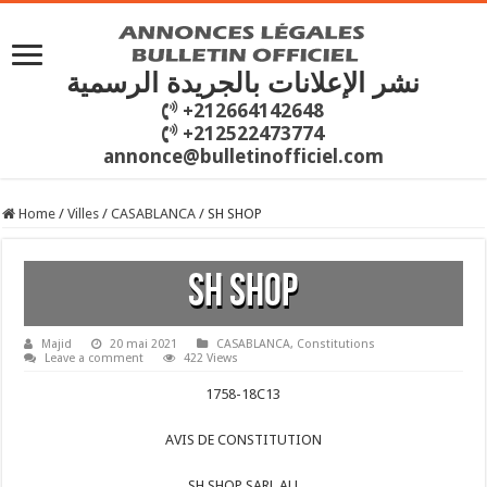
نشر الإعلانات بالجريدة الرسمية
+212664142648
+212522473774
annonce@bulletinofficiel.com
Home
/
Villes
/
CASABLANCA
/
SH SHOP
SH SHOP
Majid
20 mai 2021
CASABLANCA
,
Constitutions
Leave a comment
422 Views
1758-18C13
AVIS DE CONSTITUTION
SH SHOP SARL AU