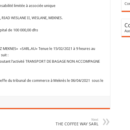
Con
sabilité limitée à associée unique
, RIAD WISLANE II, WISLANE, MEKNES.
C
pital de 100 000,00 dhs
Auc
RIZ MEKNES» «SARL.AU» Tenue le 15/02/2021 à 9 heures au
suit :
 en ajoutant l’activité TRANSPORT DE BAGAGE NON ACCOMPAGNE
 greffe du tribunal de commerce à Meknès le 06/04/2021 sous le
Next
THE COFFEE WAY SARL