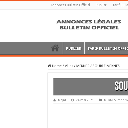
Annonces Bulletin Officiel
Publier
Tarif Bulle
PUBLIER
TARIF BULLETIN OFFI
Home
/
Villes
/
MEKNÈS
/
SOURIZ MEKNES
SOU
Majid
24 mai 2021
MEKNÈS
,
modifi