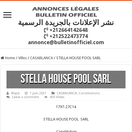
نشر الإعلانات بالجريدة الرسمية
+212664142648
+212522473774
annonce@bulletinofficiel.com
Home
/
Villes
/
CASABLANCA
/
STELLA HOUSE POOL SARL
STELLA HOUSE POOL SARL
Majid
1 juin 2021
CASABLANCA
,
Constitutions
Leave a comment
405 Views
1797-27C14
STELLA HOUSE POOL SARL
Constitution