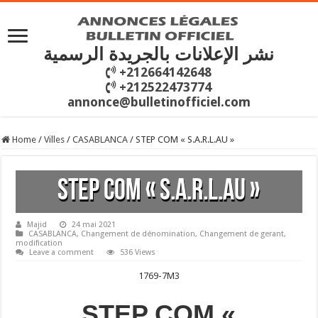
نشر الإعلانات بالجريدة الرسمية
+212664142648
+212522473774
annonce@bulletinofficiel.com
Home
/
Villes
/
CASABLANCA
/
STEP COM « S.A.R.L.AU »
STEP COM « S.A.R.L.AU »
Majid
24 mai 2021
CASABLANCA
,
Changement de dénomination
,
Changement de gerant
,
modification
Leave a comment
536 Views
1769-7M3
STEP COM «