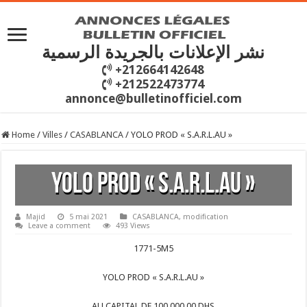
نشر الإعلانات بالجريدة الرسمية
+212664142648
+212522473774
annonce@bulletinofficiel.com
Home
/
Villes
/
CASABLANCA
/
YOLO PROD « S.A.R.L.AU »
YOLO PROD « S.A.R.L.AU »
Majid
5 mai 2021
CASABLANCA
,
modification
Leave a comment
493 Views
1771-5M5
YOLO PROD « S.A.R.L.AU »
AU CAPITAL DE 100.000.00 DHS